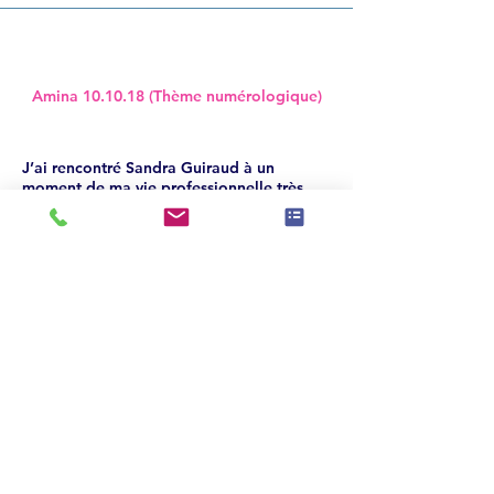
Amina 10.10.18 (Thème numérologique)
J’ai rencontré Sandra Guiraud à un
moment de ma vie professionnelle très
compliquée. « Les hasards de la vie » sont
plus qu’une coïncidence. C’est une
personne qui a une belle prise en charge,
douce et généreuse. Son thème
numérologique m’a aidé à me découvrir,
une rencontre avec soi qui permet
d’avancer.
Merci SANDRA
Amina